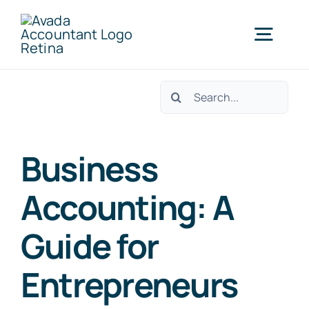
Skip
to
Togg
content
Navig
Search
Home
for:
Products
Business
Accounting: A
Partners
Guide for
About Us
Entrepreneurs
Support